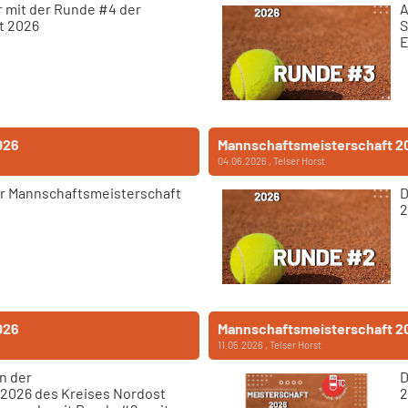
 mit der Runde #4 der
A
t 2026
S
E
026
Mannschaftsmeisterschaft 2
04.06.2026
, Telser Horst
er Mannschaftsmeisterschaft
D
2
026
Mannschaftsmeisterschaft 2
11.05.2026
, Telser Horst
n der
D
2026 des Kreises Nordost
2