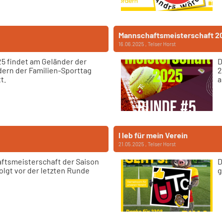
Mannschaftsmeisterschaft 2
16.06.2025
, Telser Horst
5 findet am Geländer der
D
dern der Familien-Sporttag
2
t.
a
I leb für mein Verein
21.05.2025
, Telser Horst
aftsmeisterschaft der Saison
D
olgt vor der letzten Runde
g