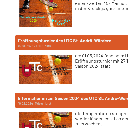
einer zweiten 45+ Mannsc
in der Kreisliga ganz unte
Eröffnungsturnier des UTC St. Andrä-Wördern
02.05.2024
, Telser Horst
am 01.05.2024 fand beim 
Eröffnungsturnier mit 27 
Saison 2024 statt.
Informationen zur Saison 2024 des UTC St. Andrä-Wör
18.02.2024
, Telser Horst
die Temperaturen steigen
wieder länger, es ist an d
zu erwachen.