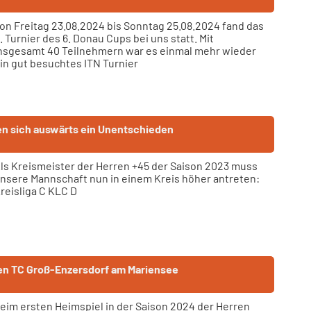
on Freitag 23.08.2024 bis Sonntag 25.08.2024 fand das
. Turnier des 6. Donau Cups bei uns statt. Mit
nsgesamt 40 Teilnehmern war es einmal mehr wieder
in gut besuchtes ITN Turnier
en sich auswärts ein Unentschieden
ls Kreismeister der Herren +45 der Saison 2023 muss
nsere Mannschaft nun in einem Kreis höher antreten:
reisliga C KLC D
en TC Groß-Enzersdorf am Mariensee
eim ersten Heimspiel in der Saison 2024 der Herren