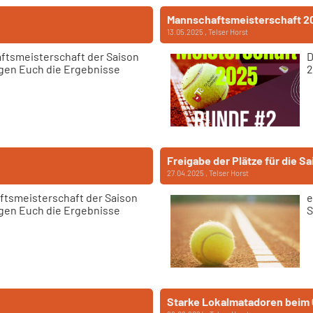
Mannschaftsmeisterschaft 2
13.05.2025
, Telser Horst
ftsmeisterschaft der Saison
D
eigen Euch die Ergebnisse
2
Freigabe der Plätze für die S
27.04.2025
, Telser Horst
ftsmeisterschaft der Saison
e
eigen Euch die Ergebnisse
S
Starke Lokalmatadoren beim 6