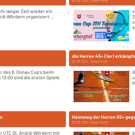
28.08.2024
, Telser Horst
hr langer Zeit wieder ein
v
rä-Wördern organisiert ...
2
i
e
die Herren 45+ (1er) erkämpf
05.05.2024
, Telser Horst
er des 6. Donau Cup's beim
A
13:00 sind die ersten Spiele
u
K
lm
Heimsieg der Herren 55+ geg
03.05.2024
, Telser Horst
er UTC St. Andrä-Wördern mit
b