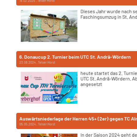
16.02.2025
, Telser Horst
Dieses Jahr wurde nach se
Faschingsumzug in St. And
6. Donaucup 2. Turnier beim UTC St. Andrä-Wördern
23.08.2024
, Telser Horst
heute startet das 2. Turni
UTC St. Andrä-Wördern. Ab 
angesetzt
Auswärtsniederlage der Herren 45+ (2er) gegen TC A
05.05.2024
, Telser Horst
In der Saison 2024 geht d