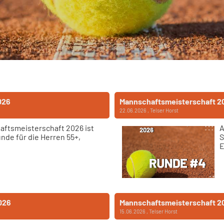
026
Mannschaftsmeisterschaft 2
22.06.2026
, Telser Horst
aftsmeisterschaft 2026 ist
A
unde für die Herren 55+,
S
E
026
Mannschaftsmeisterschaft 2
15.06.2026
, Telser Horst