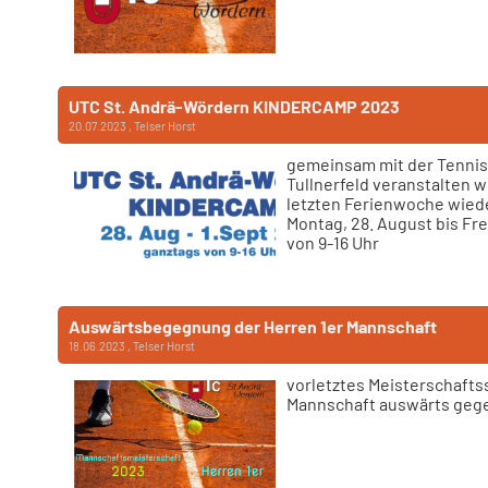
UTC St. Andrä-Wördern KINDERCAMP 2023
20.07.2023
, Telser Horst
gemeinsam mit der Tennis
Tullnerfeld veranstalten w
letzten Ferienwoche wied
Montag, 28. August bis Fr
von 9-16 Uhr
Auswärtsbegegnung der Herren 1er Mannschaft
18.06.2023
, Telser Horst
vorletztes Meisterschaftss
Mannschaft auswärts geg