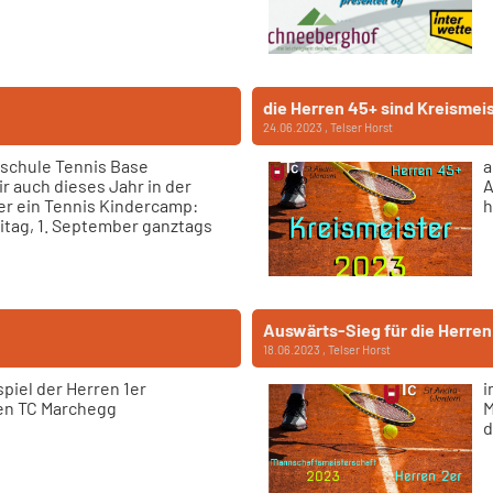
die Herren 45+ sind Kreismei
24.06.2023
, Telser Horst
schule Tennis Base
a
ir auch dieses Jahr in der
A
er ein Tennis Kindercamp:
h
eitag, 1. September ganztags
Auswärts-Sieg für die Herre
18.06.2023
, Telser Horst
piel der Herren 1er
i
en TC Marchegg
M
d