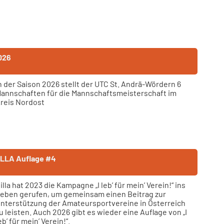
026
n der Saison 2026 stellt der UTC St. Andrä-Wördern 6
annschaften für die Mannschaftsmeisterschaft im
reis Nordost
 BILLA Auflage #4
illa hat 2023 die Kampagne „I leb’ für mein’ Verein!“ ins
eben gerufen, um gemeinsam einen Beitrag zur
nterstützung der Amateursportvereine in Österreich
u leisten. Auch 2026 gibt es wieder eine Auflage von „I
eb’ für mein’ Verein!“.