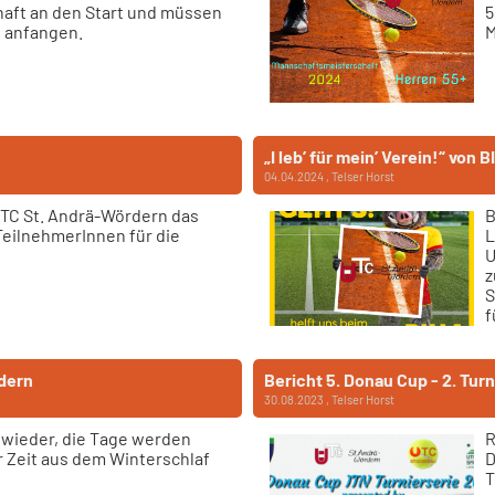
haft an den Start und müssen
5
n anfangen.
M
„I leb’ für mein’ Verein!“ von
04.04.2024
, Telser Horst
UTC St. Andrä-Wördern das
B
TeilnehmerInnen für die
L
U
z
S
f
dern
Bericht 5. Donau Cup - 2. Tur
30.08.2023
, Telser Horst
 wieder, die Tage werden
R
er Zeit aus dem Winterschlaf
D
T