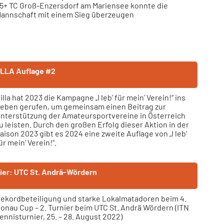
5+ TC Groß-Enzersdorf am Mariensee konnte die
annschaft mit einem Sieg überzeugen
 BILLA Auflage #2
illa hat 2023 die Kampagne „I leb’ für mein’ Verein!“ ins
eben gerufen, um gemeinsam einen Beitrag zur
nterstützung der Amateursportvereine in Österreich
u leisten. Durch den großen Erfolg dieser Aktion in der
aison 2023 gibt es 2024 eine zweite Auflage von „I leb’
ür mein’ Verein!“.
nier: UTC St. Andrä-Wördern
ekordbeteiligung und starke Lokalmatadoren beim 4.
onau Cup – 2. Turnier beim UTC St. Andrä Wördern (ITN
ennisturnier, 25. – 28. August 2022)