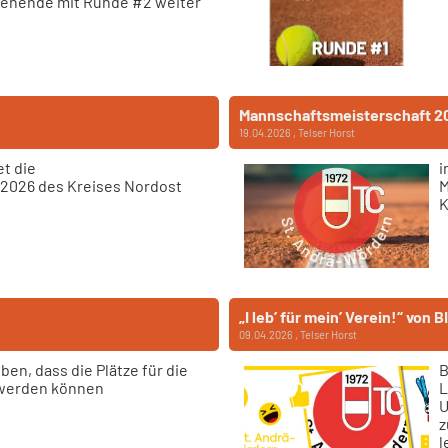
enende mit Runde #2 weiter
Mannschaftsmeisterschaft 2
19.04.2026
, Telser Horst
t die
i
2026 des Kreises Nordost
M
K
„I leb’ für mein’ Verein!“ von
09.04.2026
, Telser Horst
ben, dass die Plätze für die
B
 werden können
L
U
z
l