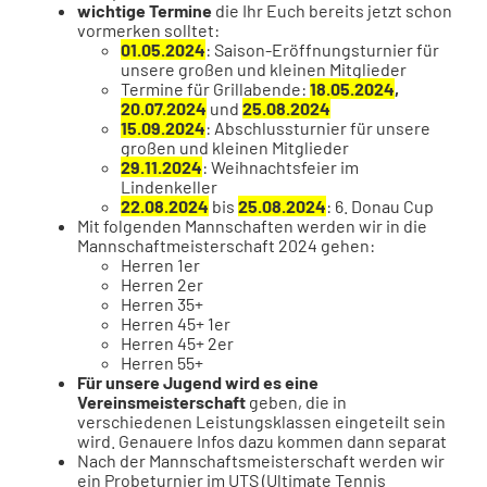
wichtige Termine
die Ihr Euch bereits jetzt schon
vormerken solltet:
01.05.2024
: Saison-Eröffnungsturnier für
unsere großen und kleinen Mitglieder
Termine für Grillabende:
18.05.2024
,
20.07.2024
und
25.08.2024
15.09.2024
: Abschlussturnier für unsere
großen und kleinen Mitglieder
29.11.2024
: Weihnachtsfeier im
Lindenkeller
22.08.2024
bis
25.08.2024
: 6. Donau Cup
Mit folgenden Mannschaften werden wir in die
Mannschaftmeisterschaft 2024 gehen:
Herren 1er
Herren 2er
Herren 35+
Herren 45+ 1er
Herren 45+ 2er
Herren 55+
Für unsere Jugend wird es eine
Vereinsmeisterschaft
geben, die in
verschiedenen Leistungsklassen eingeteilt sein
wird. Genauere Infos dazu kommen dann separat
Nach der Mannschaftsmeisterschaft werden wir
ein Probeturnier im UTS (Ultimate Tennis