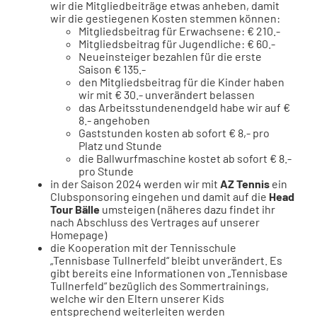
wir die Mitgliedbeiträge etwas anheben, damit
wir die gestiegenen Kosten stemmen können:
Mitgliedsbeitrag für Erwachsene: € 210.-
Mitgliedsbeitrag für Jugendliche: € 60.-
Neueinsteiger bezahlen für die erste
Saison € 135.-
den Mitgliedsbeitrag für die Kinder haben
wir mit € 30.- unverändert belassen
das Arbeitsstundenendgeld habe wir auf €
8.- angehoben
Gaststunden kosten ab sofort € 8,- pro
Platz und Stunde
die Ballwurfmaschine kostet ab sofort € 8.-
pro Stunde
in der Saison 2024 werden wir mit
AZ Tennis
ein
Clubsponsoring eingehen und damit auf die
Head
Tour Bälle
umsteigen (näheres dazu findet ihr
nach Abschluss des Vertrages auf unserer
Homepage)
die Kooperation mit der Tennisschule
„Tennisbase Tullnerfeld“ bleibt unverändert. Es
gibt bereits eine Informationen von „Tennisbase
Tullnerfeld“ bezüglich des Sommertrainings,
welche wir den Eltern unserer Kids
entsprechend weiterleiten werden